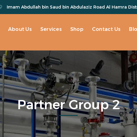
Imam Abdullah bin Saud bin Abdulaziz Road Al Hamra Distr
About Us
Services
Shop
Contact Us
Bl
Partner Group 2