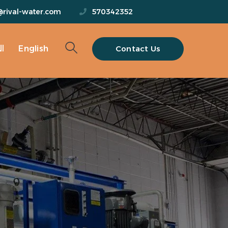
@rival-water.com
570342352
Contact Us
English
ا