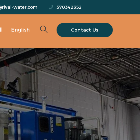
@rival-water.com
570342352
Contact Us
English
ا