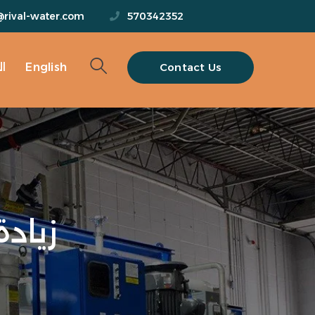
@rival-water.com
570342352
Contact Us
English
ا
زياد