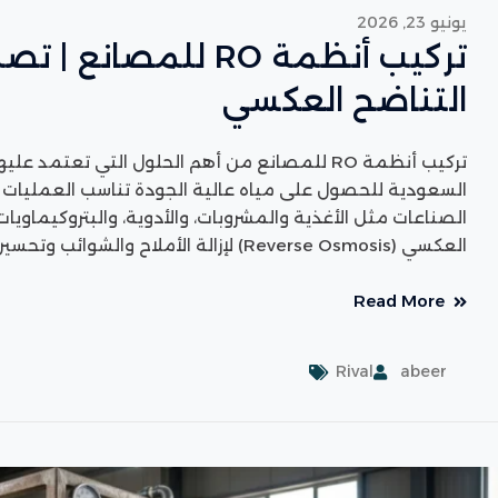
يونيو 23, 2026
تركيب أنظمة RO للمص
التناضح العكسي
تركيب أنظمة RO للمصانع من أهم الحلول التي تعت
السعودية للحصول على مياه عالية الجودة تناسب العمليات ا
الصناعات مثل الأغذية والمشروبات، والأدوية، والبتروكيماويا
العكسي (Reverse Osmosis) لإزالة الأملاح والشوائب وتحسين جودة المياه. ويبدأ نجاح
Read More
Rival
abeer