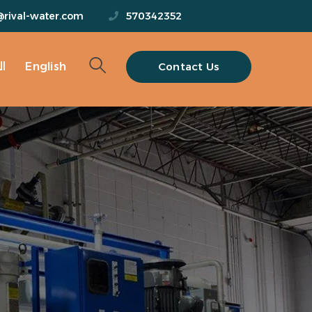
@rival-water.com
570342352
Contact Us
English
ا