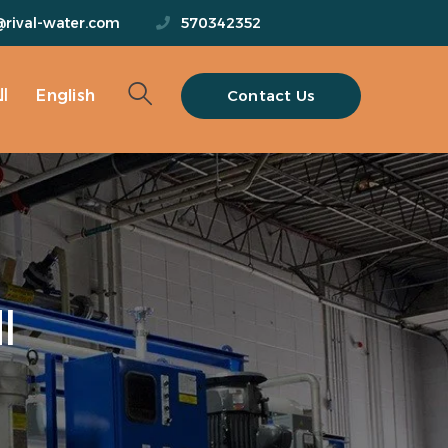
@rival-water.com
570342352
Contact Us
English
ا
ا