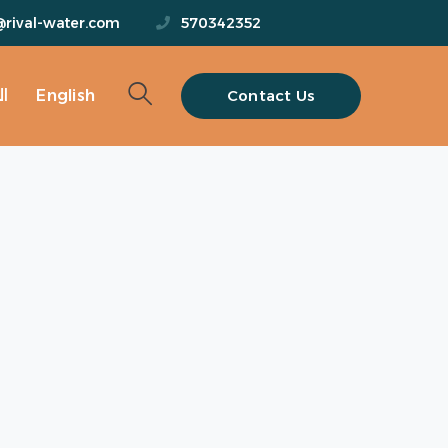
@rival-water.com
570342352
Contact Us
English
ا