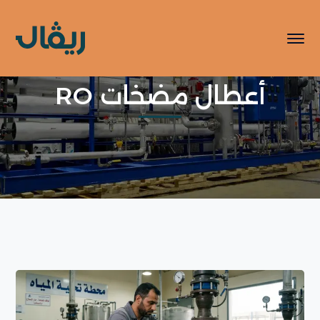
أعطال مضخات RO