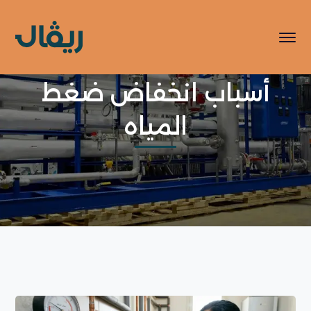
أسباب انخفاض ضغط
المياه