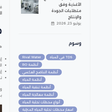
الأغذية وفق
ف
متطلبات الجودة
ال
والإنتاج
يوليو 23, 2026
م
وسوم
هو
TDS في المياه
Rival Water
إز
أنظمة RO
ا
إز
أنظمة التناضح العكسي
ت
أنظمة المياه
أنظمة تنقية المياه
و
أنظمة معالجة المياه
ب
أنواع محطات تحلية المياه
اسعار محطات تحلية المياه المنزلية