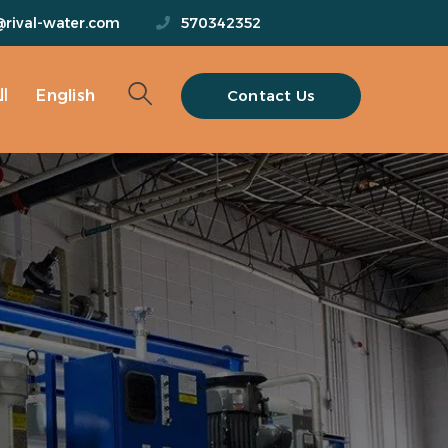
@rival-water.com
570342352
Contact Us
English
ا