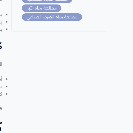
معالجة مياه الآبار
يق
معالجة مياه الصرف الصناعي
ي
يق
3. حماية
ال
أم
بك
ك
وه
ك