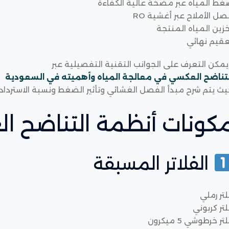
غط المياه عبر مضخة عالية الكفاءة
ل الأملاح عبر أغشية RO
زين المياه المنتجة
عقيم نهائي
مكن التعرف على الجوانب التقنية التفصيلية عبر
لتناضح العكسي في معالجة المياه وأهميته في السعودية
ث يتم شرح مبدأ الفصل الغشائي وتأثير الضغط ونسبة الاسترداد.
كونات أنظمة التناضح ا
الفلاتر المسبقة
تر رملي
تر كربوني
تر خرطوشي 5 ميكرون