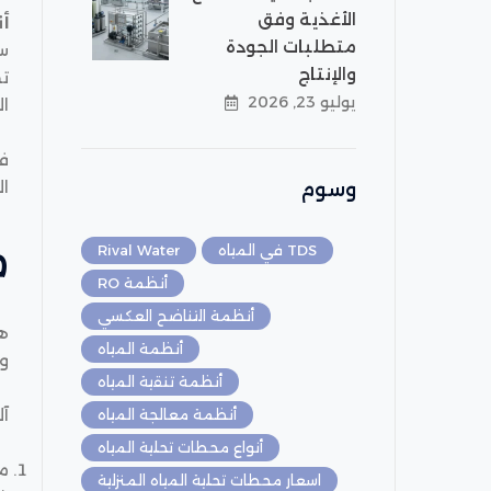
الأغذية وفق
أ
متطلبات الجودة
سو
والإنتاج
يوليو 23, 2026
ا
ف
ال
وسوم
م
TDS في المياه
Rival Water
أنظمة RO
أنظمة التناضح العكسي
ه
أنظمة المياه
و
أنظمة تنقية المياه
آل
أنظمة معالجة المياه
أنواع محطات تحلية المياه
مع
اسعار محطات تحلية المياه المنزلية