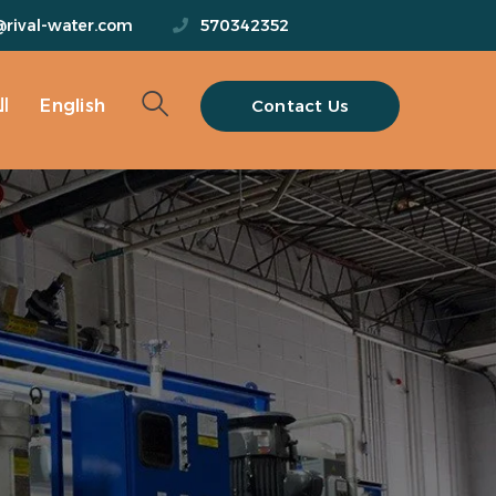
@rival-water.com
570342352
Contact Us
English
ا