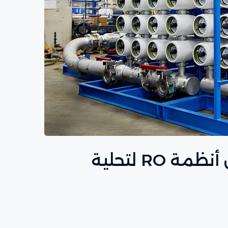
أنظمة التناضح العكسي – أفضل أنظمة RO لتحلية