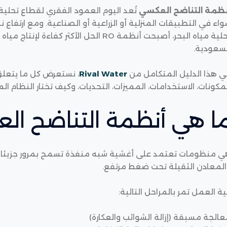
نظمة التناضح العكسي
تُعد اليوم العمود الفقري لقطاع تحلية
اء في التطبيقات المنزلية أو الزراعية أو الصناعية. ومع ارتفاع ن
تحلية مياه البحر، أصبحت أنظمة RO الحل الأ
لسعودية.
ي هذا الدليل المتكامل من
Rival Water
، نستعرض كل ما يتعلق
مكونات، الاستخدامات، المميزات، التحديات، وكيف تختار النظام 
ا هي أنظمة التناضح ا
ي منظومات تعتمد على أغشية شبه منفذة تسمح بمرور جزيئات ال
المعادن الثقيلة تحت ضغط مرتفع.
ية العمل تمر بالمراحل التالية:
الجة مسبقة (إزالة الشوائب والعكارة)